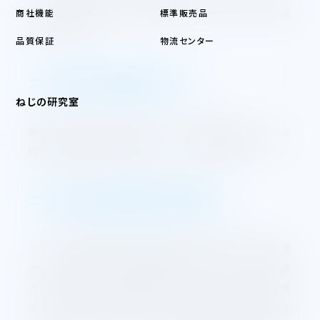
商社機能
標準販売品
強度化を検討するうえで注意しなければならない現象
のひとつです。
品質保証
物流センター
⇒遅れ破壊とは
ねじの研究室
静的な引張り応力状態におかれた高強度部材が、ある
時間後に突然脆性的に破壊してしまう現象のことです。
⇒遅れ破壊の原因
これらの高強度鋼の遅れ破壊は、製造工程や使用環境
から鋼中に進入した水素が原因と考えられています。進
入した水素はねじ部や腐食ピットなどの引張り応力が集
中する部分の近くに集まって、鋼中に進入し遅れ破壊を