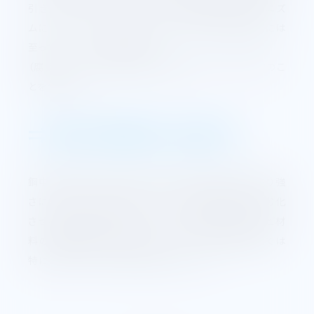
引き起こすと考えられています。水素進入後のメカニズ
ムについてはいくつかの説がありますが完全な解明には
至っていないのが現状です。
（腐食ピットとは、錆が原因で表面にできる小さな穴のこ
とを表します。）
⇒遅れ破壊の注意点
鋼中に吸蔵された水素は、通常その降伏強さや引張り強
さにはほとんど影響を与えませんが、延性や靭性を劣化
させる性質があります。したがって高強度化するほど材
料の水素脆性化感受性が増大するため、高強度鋼では
特に水素に対する注意が必要となります。