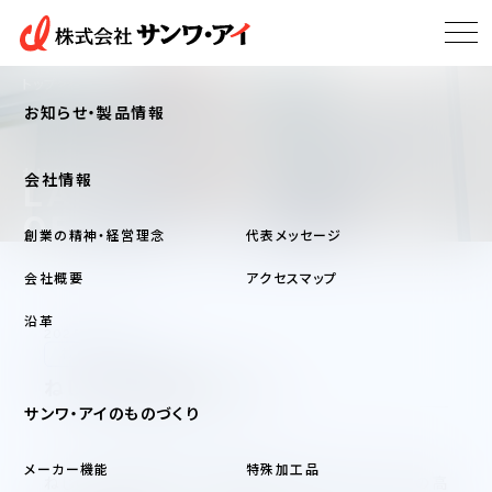
トップ
ねじの研究室
お知らせ・製品情報
ねじの研究室
会社情報
LABORATORY
OF A SCREW
創業の精神・経営理念
代表メッセージ
会社概要
アクセスマップ
沿革
2025/01/30
ねじについて
ねじの遅れ破壊について
サンワ・アイのものづくり
メーカー機能
特殊加工品
ねじの遅れ破壊は別名、静的疲労との呼ばれ、ねじの高