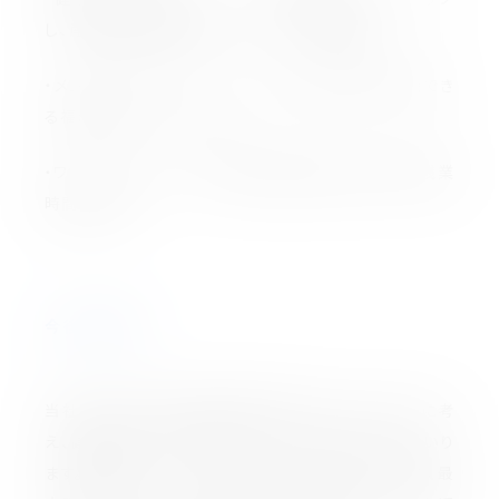
し、産業医や保険会社提供のセミナーの開催
・メンタルヘルスケア ：匿名で専門医に相談でき
る福利厚生サービスの導入
・ワークライフバランスの推進：業務改善に取り組み残業
時間を削減
今後の展望
当社は今後も「従業員の健康と働きやすさ」を第一に考
え、健康経営への取り組みをより一層深化させてまいり
ます。従業員一人ひとりが心身ともにいきいきと働き、最