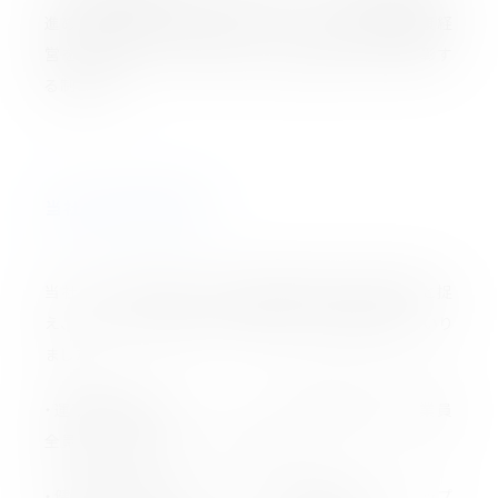
進める健康増進の取り組みをもとに、特に優良な健康経
営を実践している大企業や中小企業等の法人を顕彰す
る制度です。
当社の主な取り組み
当社では、従業員の心身の健康を重要な経営課題と捉
え、以下のような働きやすい環境づくりを推進してまいり
ました。
・運動機会の増進 ：月2回の朝礼にて従業員
全員で取り組むストレッチ体操
・健康の保持、増進 ：健康課題をピックアップ