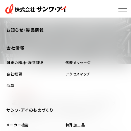
トップ
お知らせ・製品情報
お知らせ・製品情報
会社情報
お知らせ・製品情報
NEWS
創業の精神・経営理念
代表メッセージ
会社概要
アクセスマップ
沿革
2026/06/02
商品情報
超耐熱ステンレスファスナー｜DSA3015
サンワ・アイのものづくり
超耐熱六角ボルト･六角穴付ボルト
メーカー機能
特殊加工品