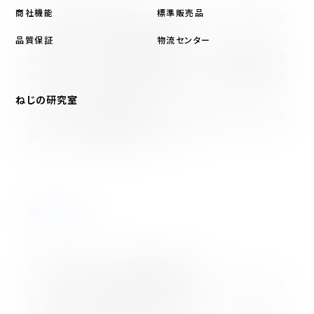
商社機能
標準販売品
大同特殊鋼㈱が開発した材質DSA3015は、析出硬化型
オーステナイト系の耐熱合金です。
品質保証
物流センター
Niを約30％に抑えた独自設計により、高温強度と耐酸
化性を両立し、冷間加工性にも優れている為、量産に対
応でき、コストを低減できます。
ねじの研究室
アルミ・チタンを添加することで、析出強化相による高温
強度と応力緩和特性を発揮します。
商品の特徴
・SUH660を上回る高温強度を実現！
常温～600℃では約1000N/㎟以上、800℃でも
ALLOY718と同等の強度を維持。