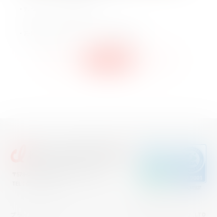
・カタログへは
こちら
から
・お問い合わせフォームへは
こちら
から
BACK
一覧に戻る
NEXT
〒578-0965 東大阪市本庄西2丁目5番3号
TEL ： 06-6747-6601
JQA-QM5327
JQA-EM4525
プライバシーポリシー
© 2025 SANWA-I CO.,LTD