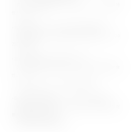
更にその温度領域においても優れたクリープ破断特
性を示します。
・高温環境下においても、極めて優れた疲労寿命！
600℃環境下で繰り返し最大応力300N/㎟で、1000
万回未破断。
・高耐熱、高強度に加え耐食性も有する！
5％塩酸ではSUS316L以上、SHU660と同等の耐食
性。
5％硫酸ではALLOY718と同等の耐食性。
・国内生産で在庫販売により、コストダウンを実現！
冷間鍛造での製造により、切削加工工程が必要な耐
熱合金と比較して安価。
高品質の製品を即納体制！