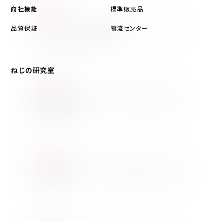
2026/03/01
商社機能
標準販売品
商品情報
アスファルト対応 接着系アンカー／ASC-165
品質保証
物流センター
少量施工・多用途母材対応
ねじの研究室
2026/03/01
加工技術
電解研磨加工技術｜高平滑・高強度を実現する
精密仕上げ技術
2026/02/17
加工技術
微細･精密切削加工｜高精度・微細な製品を加工
する技術