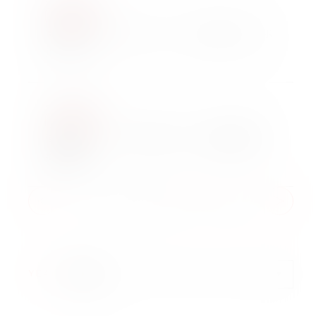
2026/02/04
商品情報
高強度ステンレスファスナー｜SUS304CUN ボ
ルト・ナット
2026/02/01
商品情報
強度区分14.9 六角穴付ボルト｜超高強度・耐
遅れ破壊
1
2
3
4
5
6
YEAR