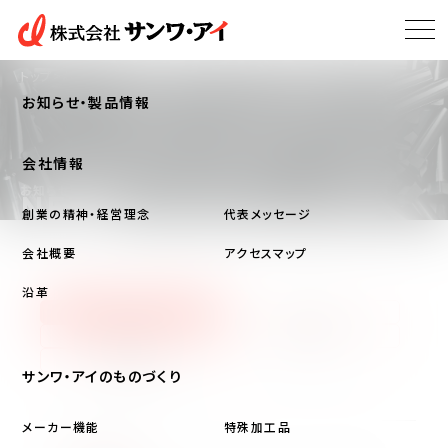
トップ
お知らせ・製品情報
お知らせ・製品情報
会社情報
お知らせ・製品情報
NEWS
創業の精神・経営理念
代表メッセージ
会社概要
アクセスマップ
沿革
すべて
イベント
お知らせ
加工技術
商品情報
サンワ・アイのものづくり
メーカー機能
特殊加工品