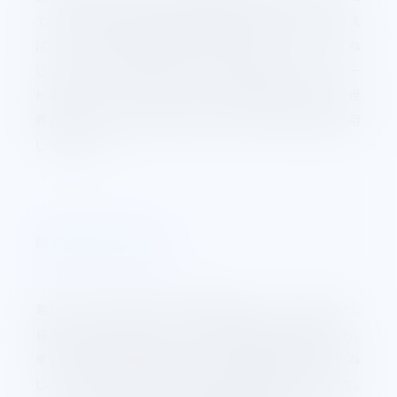
で、どうしてもねじの国際性が必要となってきた。例え
ば、ある会社で機械を輸入した場合、そのたびごとにね
じが違っていたのでは、まったく不便である。そこでメー
トル系、インチ系、2本立てのISOねじを確立してきた。世
界各国はISOねじの長所を大きく認め、近年次第に採用
しつつある。
締結用から特殊ねじへ
現在では、ねじを使わない機械はないといわれるほど、
様々な分野に普及しています。締結用ねじの分野でも、
単に締結という機能に留まらない付加価値を備えたね
じ。いわゆる”特殊ねじ”が続々と考案されているのです。