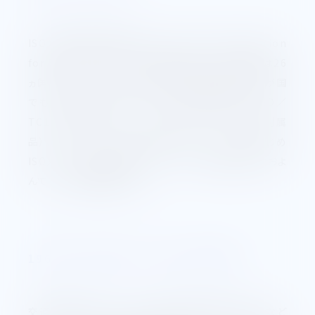
ISO（国際標準化機構International Organization
for Standardization）は発足当時、その参加国は26
ヵ国であったが、今日では世界の51ヵ国が参加しわが国
でも、1952年に加入した。この専門委員会は、ISO／
TC1（ねじ基本）、ISO／TC2（ボルト、ナットおよび付属
品）、ISO／TC3、（寸法公差およびハメアイ）をはじめ
ISO／TC104（輸送用コンテナ）など、各産業分野におよ
んでおり、随時開催される。
1965年JISに採用 ISOねじの必要性
交通機関が発達した今日、諸外国が貿易の自由化など