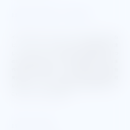
1926年～1945年 ユニファイねじ
イギリスのウィットウォースネジ、アメリカのアメリカね
じ、フランスのメートルネジは、それぞれ別個の形で発達
していった。しかし、第一次大戦のとき、連合軍側は、3つ
のねじ規格があることから、ねじの互換性のことで、軍事
作戦上にがい経験をした。これが原因で、第二次大戦勃
発直後、アメリカ・イギリス・カナダの三国が、軍用品に用
いるねじとして、オタワで3国間のネジ協定が行われた。
これがユニファイねじである。
1952年 ISOねじ