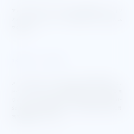
アメリカではウィット・ウォースねじを参考にして、ウィリ
アム・セラースが、フランクリン学会にアメリカねじ方式
を発表した。
1894年 メートルねじ
メートルねじは、フランスでできた。その後約4年たって、
ドイツ・フランス・スイスの各代表がチューリッヒに集ま
り、SIねじ（System of International Meetric
Screw Thread)を定めた。これが人為的に作られた最
初の国際ねじだといえる。