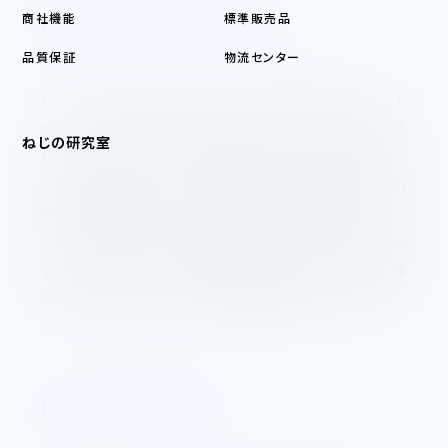
商社機能
標準販売品
1841年 ウィットウォースねじ
品質保証
物流センター
サー・ジョゼフ・ウィットウォースが土木学会に、ウィット
ウォース方式を論文として提出した。それが、今日のよう
ねじの研究室
なウィットウォースねじ体系の始まりである。彼はイギリ
スの産業革命の一翼をになって、機械で金属ねじを実用
的に切る考案をし、ねじの精度や生産能率を高めた。
「ねじの進歩は文明の進歩なり」を広めた一人でもあ
る。このねじは、イギリス製の機械と共に、世界各国に輸
出され、自然的に作られた最初の国際的ねじといえる。
1864年 アメリカねじ