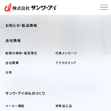
トップ
ねじの研究室
お知らせ・製品情報
ねじの研究室
会社情報
LABORATORY
OF A SCREW
創業の精神・経営理念
代表メッセージ
会社概要
アクセスマップ
沿革
2024/06/14
ねじについて
ねじの歴史～世界共通のISOねじのできる
サンワ・アイのものづくり
まで～
メーカー機能
特殊加工品